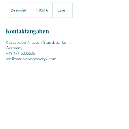
1.850
Euro
Beendet
B
1.850 €
Essen
e
e
n
Kontaktangaben
d
e
Klarastraße 7, Essen-Stadtbezirke II,
t
Germany
+49 171 5305605
mn@mariolanogowczyk.com
Coaching Beratung Training
Mariola Nogowczyk
Klarastraße 7, 45130 Essen