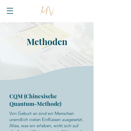
Methoden
CQM (Chinesische
Quantum-Methode)
Von Geburt an sind wir Menschen
unendlich vielen Einflüssen ausgesetzt.
Alles, was wir erleben, wirkt sich auf